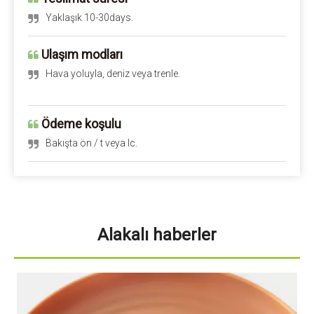
Ulaşım modları
Hava yoluyla, deniz veya trenle.
Ödeme koşulu
Bakışta ön / t veya lc.
Ambalaj ve depolama
Önceden karışık ambalaj torbaları, su geçirmez, ışığa
dayanıklı, sızıntının avantajları olan ve hasar görmesi kolay
olmayan üçte bir kağıt torbasını kullanır. Genellikle 20-25 kg /
torba. Premix çeşitli aktif mikro bileşenler içerdiğinden,
Alakalı haberler
etkileşimlerinin olasılığı artacaktır, bu nedenle depolama
sırasında nemi önlemek için özen gösterilmelidir.
Ölçüm ve Karıştırma