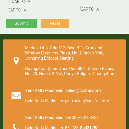
CAPTCHA
*
Submit
Reset
Merkez Ofis: Oda 612, Bina B-1, Grönland
Window Business Plaza, No. 2 Jinlan Yolu,
Jiangning Bölgesi, Nanjing
Guangzhou Şube Ofisi: Oda 802, Deshun Binası,
No. 70, Huizhi 3. Yol, Panyu Bölgesi, Guangzhou
Yem Katkı Maddeleri: sales@polifar.com
Gıda Katkı Maddeleri: gıda.sales@polifar.com
Yem Katkı Maddeleri: 86-025-83463431
Gıda Katkı Maddeleri: 86-025-84431783