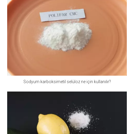
Mikro bileşenlerin ölçümü için, elektronik teraziler
kullanılmalıdır, 0.01 grama doğru doğru ve büyük miktarda
hammadde ölçeklerde kullanılabilir. Birçok karıştırıcı var.
Sıradan dikey karıştırıcılar, yavaş besleme hızı nedeniyle
otomatik ayırma ve yavaş boşalma hızı gibi eksikliklere
eğilimlidir. Yatay bir çift şerit karıştırıcı veya bir koni karıştırıcı
kullanmak en iyisidir.
Amino asit ek sorunu
Birçok deney, rumen bypass metiyonin ve lisin eklenmesinin
süt üretimini ve ekonomik faydaları arttırdığını doğrulamıştır.
Sodyum karboksimetil selüloz ne için kullanılır?
Bu, belirli koşullara göre süt çiftlikleri tarafından eklenebilir.
İz bileşenlerinin stabilitesi
Normal depolama ve kullanım koşulları altında, iz
elementlerin, vitaminlerin ve ön karışımdaki diğer
bileşenlerin fiziksel ve kimyasal özellikleri stabildir,
ancak nem içeriği yüksek olduğunda, stabilite zayıf ve