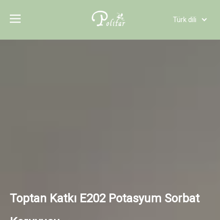
Türk dili
Polski
Tiếng Việt
Italiano
Deutsch
Português
Español
Pусский
Français
العربية
English
Toptan Katkı E202 Potasyum Sorbat