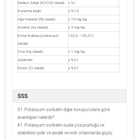
Serbest Alkali (K2CO3 olarak)
≤ %1
Kurutma kaybı
≤ %1,0
Ağır metaller (Pb olarak)
≤ 10 mg/kg
Arsenik (As olarak)
≤ 3 mg/kg
Erime Noktası(sorbik asit
133,0 - 135,0°C
olarak)
Cıva (Hg olarak)
≤ 1 mg/kg
Aldehitler
≤ %0,1
Klorür (CI olarak)
≤ %0,1
SSS
S1: Potasyum sorbatın diğer koruyuculara göre
avantajları nelerdir?
A1: Potasyum sorbatın suda çözünürlüğü ve
stabilitesi iyidir ve asidik ve nötr ortamlarda güçlü