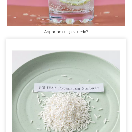
Paket
Fosfat: 25kg / torba, 50kg / torba, 1100kg / torba,
Aspartam'ın işlevi nedir?
1200kg / torba, 1250kg / torba veya isteğiniz gibi.
İz elemanı: 25kg / torba, 50kg / torba, 1200kg / torba,
1350kg / torba veya isteğiniz gibi.
Amino Asit: 25kg / torba, 600kg / torba veya isteğiniz
gibi.
Vitamin: 1kg / torba, 25kg / torba, 25kg / tambur vb.
Protein: 25kg / torba, 50kg / torba, 600kg / torba,
ambalajsız veya isteğiniz gibi.
Teslimat süresi
Yaklaşık 10-30days.
Ulaşım modları
Hava yoluyla, deniz veya trenle.