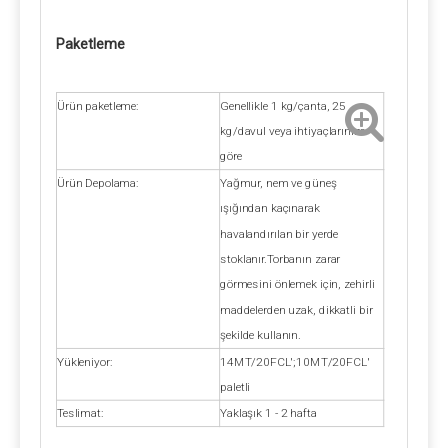
Paketleme
Ürün paketleme:
Genellikle 1 kg/çanta, 25
kg/davul veya ihtiyaçlarınıza
göre
Ürün Depolama:
Yağmur, nem ve güneş
ışığından kaçınarak
havalandırılan bir yerde
stoklanır.Torbanın zarar
görmesini önlemek için, zehirli
maddelerden uzak, dikkatli bir
şekilde kullanın.
Yükleniyor:
14MT/20FCL';10MT/20FCL'
paletli
Teslimat:
Yaklaşık 1 - 2 hafta