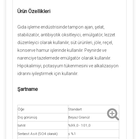
Ürün Özellikleri
Gıda işleme endüstrisinde tampon ajan, şelat,
stabilizatör, antibiyotik oksitleyici, emülgatör, lezzet
düzenleyici olarak kullanılır, süt ürünleri, jöle, reçel,
konserve hamur işlerinde kullanılır. Peynirde ve
narenciye tazelemede emülgatör olarak kullanılır.
Hipokalimiyi, potasyum tükenmesini ve alkalizasyon
idrarını iyileştirmek için kullanılır.
Şartname
Öğe
Standart
Dış görünüş
Beyaz Granül
tahlil
%99,0 - 101,0
Serbest Asit (SO4 olarak)
≤ %1