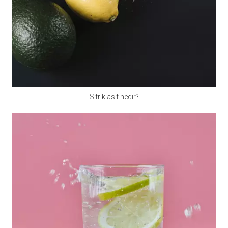
zarar oranı büyüktür. Premiksin su içeriğini kesinlikle
kontrol edin, tercihen% 5'ten fazla değildir.
Üretim teknolojisi
Aktif bileşenlerin kaybını önleyin ve azaltın ve ön
karışımın stabilitesini ve etkinliğini sağlamak. İyi
stabilite ile hammaddeler seçin. Vitaminler açısından,
stabilize hammaddeleri seçmek daha iyidir; Sülfat
Sitrik asit nedir?
izleme elemanlarını kullanırken, kristal su minimize
edilmeli veya bunun yerine oksitler kullanılmalıdır,
organik iz elemanları da seçilebilir; Kontrol Kolin
Klorür Alkali miktarını, güçlü su emilimi nedeniyle,
vitaminler üzerinde yıkıcı bir etkiye sahiptir; Vitaminler,
özellikle depolama süresi 3 ayı aştığında fazladan
eklenmelidir; İyi kalitede antioksidanlar, kurutma
önleyici ajanlar ve anti-fungal ajanlar eklenmelidir.
Kalite güvencesi
ISO, FAMIQS, SGS, FDA