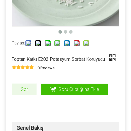
Ödeme koşulu
Bakışta ön / t veya lc.
Ambalaj ve depolama
Paylaş:
Önceden karışık ambalaj torbaları, su geçirmez, ışığa
dayanıklı, sızıntının avantajları olan ve hasar görmesi kolay
Toptan Katkı E202 Potasyum Sorbat Koruyucu
olmayan üçte bir kağıt torbasını kullanır. Genellikle 20-25 kg /
torba. Premix çeşitli aktif mikro bileşenler içerdiğinden,
0 Reviews
etkileşimlerinin olasılığı artacaktır, bu nedenle depolama
sırasında nemi önlemek için özen gösterilmelidir.
Sor
Soru Çubuğuna Ekle
Ölçüm ve Karıştırma
Mikro bileşenlerin ölçümü için, elektronik teraziler
kullanılmalıdır, 0.01 grama doğru doğru ve büyük miktarda
hammadde ölçeklerde kullanılabilir. Birçok karıştırıcı var.
Genel Bakış